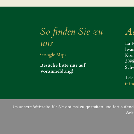
So finden Sie zu
Ad
uns
La 
Iwa
Google Maps
Köni
3098
Besuche bitte nur auf
Sch
Voranmeldung!
Tele
info
Um unsere Webseite für Sie optimal zu gestalten und fortlaufe
Impressum
Allgemeine Geschäftsbedingungen
Weit
© La Fuente Caribean Tabaco