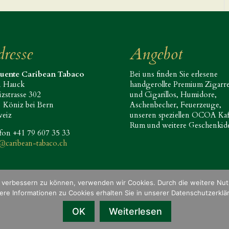
resse
Angebot
Fuente Caribean Tabaco
Bei uns finden Sie erlesene
n Hauck
handgerollte Premium Zigarr
zstrasse 302
und Cigarillos, Humidore,
 Köniz bei Bern
Aschenbecher, Feuerzeuge,
weiz
unseren speziellen OCOA Kaf
Rum und weitere Geschenkid
fon +41 79 607 35 33
@caribean-tabaco.ch
nd verbessern zu können, verwenden wir Cookies. Durch die weitere N
Datenschutzerklärung
ere Informationen zu Cookies erhalten Sie in unserer Datenschutzerklä
OK
Weiterlesen