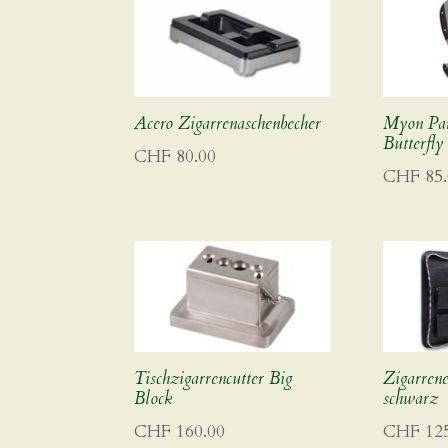
Acero Zigarrenaschenbecher
Myon Par
Butterfly
CHF
80.00
CHF
85.
Tischzigarrencutter Big
Zigarrene
Block
schwarz
CHF
160.00
CHF
125