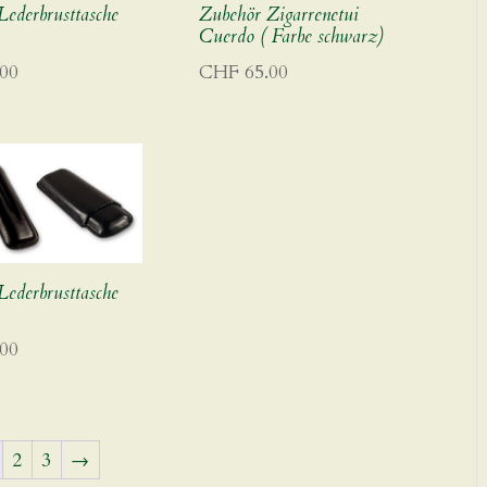
Lederbrusttasche
Zubehör Zigarrenetui
Cuerdo ( Farbe schwarz)
00
CHF
65.00
Lederbrusttasche
00
2
3
→