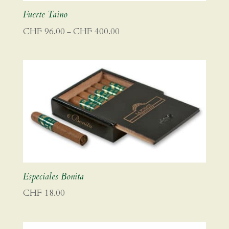
Fuerte Taino
Preisspanne:
CHF
96.00
CHF
400.00
–
CHF 96.00
bis
CHF 400.00
Especiales Bonita
CHF
18.00