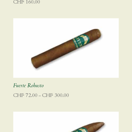
CHF
160.00
Fuerte Robusto
Preisspanne:
CHF
72.00
CHF
300.00
–
CHF 72.00
bis
CHF 300.00