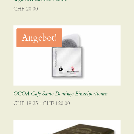
CHF
20.00
Angebot!
OCOA Cafe Santo Domingo Einzelportionen
Preisspanne:
CHF
19.25
CHF
120.00
–
CHF 19.25
bis
CHF 120.00