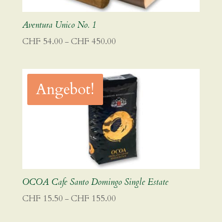
Aventura Unico No. 1
Preisspanne:
CHF
54.00
CHF
450.00
–
CHF 54.00
bis
CHF 450.00
Angebot!
OCOA Cafe Santo Domingo Single Estate
Preisspanne:
CHF
15.50
CHF
155.00
–
CHF 15.50
bis