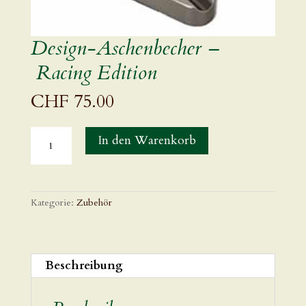
Design-Aschenbecher –
Racing Edition
CHF
75.00
Design-
In den Warenkorb
Aschenbecher
–
Racing
Edition
Menge
Kategorie:
Zubehör
Beschreibung