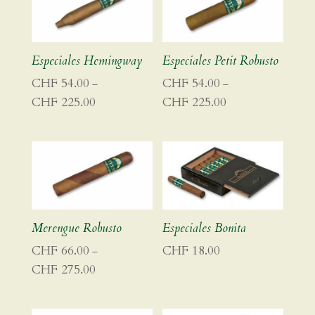
Especiales Hemingway
Especiales Petit Robusto
CHF
54.00
CHF
54.00
–
–
CHF
225.00
CHF
225.00
Preisspanne:
Preisspanne:
CHF 54.00
CHF 54.00
bis
bis
CHF 225.00
CHF 225.00
Merengue Robusto
Especiales Bonita
CHF
66.00
CHF
18.00
–
CHF
275.00
Preisspanne:
CHF 66.00
bis