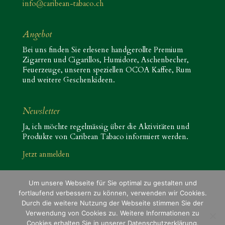
info@caribean-tabaco.ch
Angebot
Bei uns finden Sie erlesene handgerollte Premium
Zigarren und Cigarillos, Humidore, Aschenbecher,
Feuerzeuge, unseren speziellen OCOA Kaffee, Rum
und weitere Geschenkideen.
Newsletter
Ja, ich möchte regelmässig über die Aktivitäten und
Produkte von Caribean Tabaco informiert werden.
Jetzt anmelden
Um unsere Webseite für Sie optimal zu gestalten und
fortlaufend verbessern zu können, verwenden wir Cookies.
Durch die weitere Nutzung der Webseite stimmen Sie der
Verwendung von Cookies zu. Weitere Informationen zu
Impressum
Allgemeine Geschäftsbedingungen
Cookies erhalten Sie in unserer Datenschutzerklärung.
Datenschutzerklärung