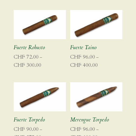
CHF 60.00
CHF 96.00
bis
bis
CHF 250.00
CHF 400.00
Fuerte Robusto
Fuerte Taino
CHF
72.00
CHF
96.00
–
–
CHF
300.00
CHF
400.00
Preisspanne:
Preisspanne:
CHF 72.00
CHF 96.00
bis
bis
CHF 300.00
CHF 400.00
Fuerte Torpedo
Merengue Torpedo
CHF
90.00
CHF
96.00
–
–