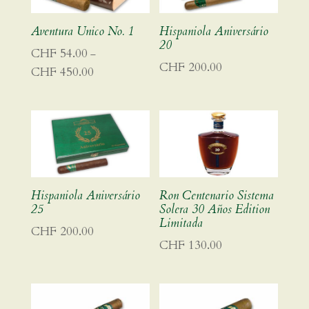
Aventura Unico No. 1
Hispaniola Aniversário
20
CHF
54.00
–
CHF
200.00
CHF
450.00
Preisspanne:
CHF 54.00
bis
CHF 450.00
Hispaniola Aniversário
Ron Centenario Sistema
25
Solera 30 Años Edition
Limitada
CHF
200.00
CHF
130.00