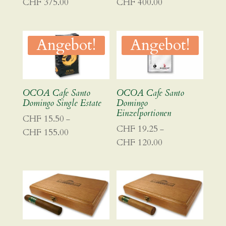
CHF
375.00
CHF
400.00
Preisspanne:
Preisspanne:
CHF 90.00
CHF 96.00
bis
bis
Angebot!
Angebot!
CHF 375.00
CHF 400.00
OCOA Cafe Santo
OCOA Cafe Santo
Domingo Single Estate
Domingo
Einzelportionen
CHF
15.50
–
CHF
19.25
–
CHF
155.00
Preisspanne:
CHF
120.00
Preisspanne:
CHF 15.50
CHF 19.25
bis
bis
CHF 155.00
CHF 120.00