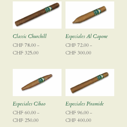
Classic Churchill
Especiales Al Capone
CHF
78.00
CHF
72.00
–
–
CHF
325.00
CHF
300.00
Preisspanne:
Preisspanne:
CHF 78.00
CHF 72.00
bis
bis
CHF 325.00
CHF 300.00
Especiales Cibao
Especiales Piramide
CHF
60.00
CHF
96.00
–
–
CHF
250.00
CHF
400.00
Preisspanne:
Preisspanne: