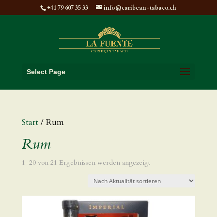
+41 79 607 35 33
info@caribean-tabaco.ch
Select Page
Start
/ Rum
Rum
Nach
1–20 von 21 Ergebnissen werden angezeigt
Aktualität
sortiert