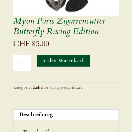
Myon Paris Zigarrencutter
Butterfly Racing Edition
CHF
85.00
Myon
In den Warenkorb
Paris
Zigarrencutter
Butterfly
Racing
Edition
Kategorie:
Zubehör
Schlagwort:
aktuell
Menge
Beschreibung