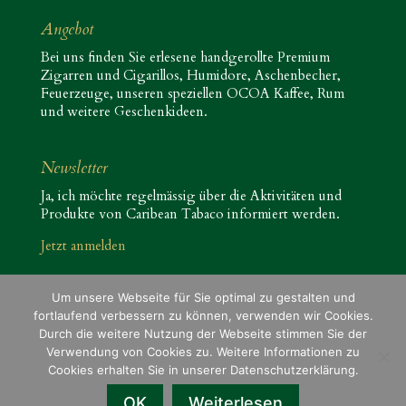
Angebot
Bei uns finden Sie erlesene handgerollte Premium
Zigarren und Cigarillos, Humidore, Aschenbecher,
Feuerzeuge, unseren speziellen OCOA Kaffee, Rum
und weitere Geschenkideen.
Newsletter
Ja, ich möchte regelmässig über die Aktivitäten und
Produkte von Caribean Tabaco informiert werden.
Jetzt anmelden
Um unsere Webseite für Sie optimal zu gestalten und
fortlaufend verbessern zu können, verwenden wir Cookies.
Durch die weitere Nutzung der Webseite stimmen Sie der
Verwendung von Cookies zu. Weitere Informationen zu
Impressum
Allgemeine Geschäftsbedingungen
Cookies erhalten Sie in unserer Datenschutzerklärung.
Datenschutzerklärung
OK
Weiterlesen