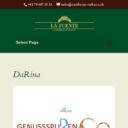
+41 79 607 35 33
info@caribean-tabaco.ch
Select Page
DaRina