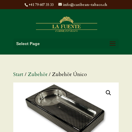
+41 79 607 35 33
info@caribean-tabaco.ch
Select Page
Start
/
Zubehör
/ Zubehör Único