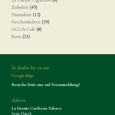
La Fuente Cigarillos
(4)
Zubehör
(45)
Humidore
(12)
Geschenkideen
(39)
OCOA Cafe
(8)
Rum
(21)
So finden Sie zu uns
Google Maps
Besuche bitte nur auf Voranmeldung!
Adresse
La Fuente Caribean Tabaco
Iwan Hauck