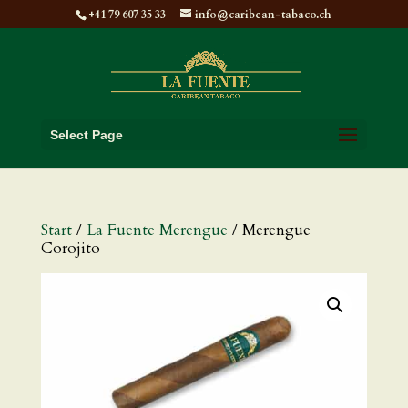
+41 79 607 35 33
info@caribean-tabaco.ch
Select Page
Start
/
La Fuente Merengue
/ Merengue
Corojito