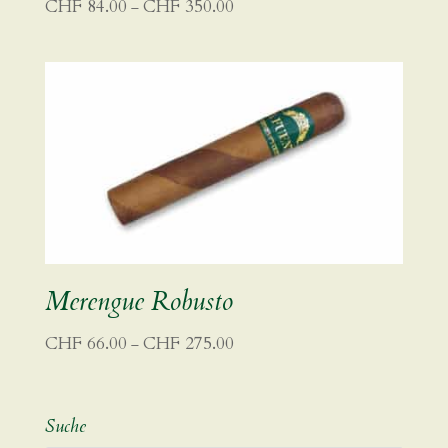
Preisspanne:
CHF
84.00
CHF
350.00
–
CHF 84.00
bis
CHF 350.00
Merengue Robusto
Preisspanne:
CHF
66.00
CHF
275.00
–
CHF 66.00
bis
CHF 275.00
Suche