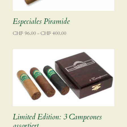
Especiales Piramide
Preisspanne:
CHF
96.00
CHF
400.00
–
CHF 96.00
bis
CHF 400.00
Limited Edition: 3 Campeones
assortiert