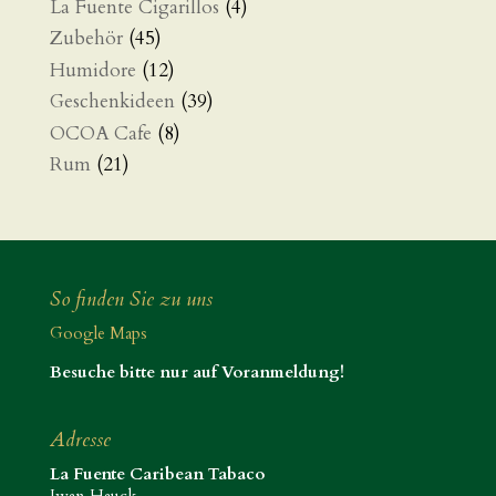
La Fuente Cigarillos
(4)
Zubehör
(45)
Humidore
(12)
Geschenkideen
(39)
OCOA Cafe
(8)
Rum
(21)
So finden Sie zu uns
Google Maps
Besuche bitte nur auf Voranmeldung!
Adresse
La Fuente Caribean Tabaco