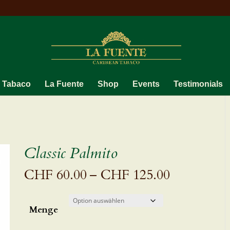
 Tabaco
La Fuente
Shop
Events
Testimonials
Classic Palmito
Preisspann
CHF
60.00
–
CHF
125.00
CHF 60.0
bis
CHF 125.
Menge