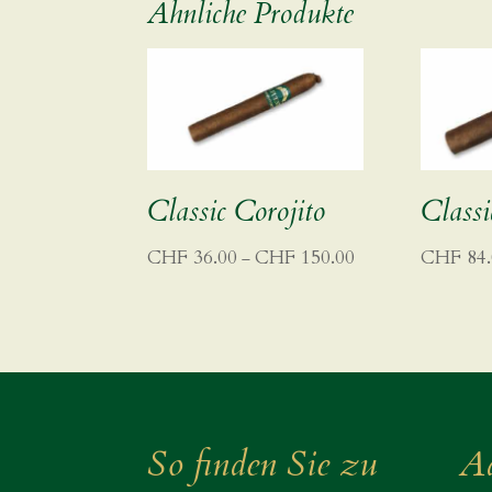
Ähnliche Produkte
Classic Corojito
Classi
Preisspanne:
CHF
36.00
CHF
150.00
CHF
84.
–
CHF 36.00
bis
CHF 150.00
So finden Sie zu
Ad