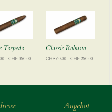
c Torpedo
Classic Robusto
Preisspanne:
Preisspanne:
00
CHF
350.00
CHF
60.00
CHF
250.00
–
–
CHF 84.00
CHF 60.00
bis
bis
CHF 350.00
CHF 250.00
resse
Angebot